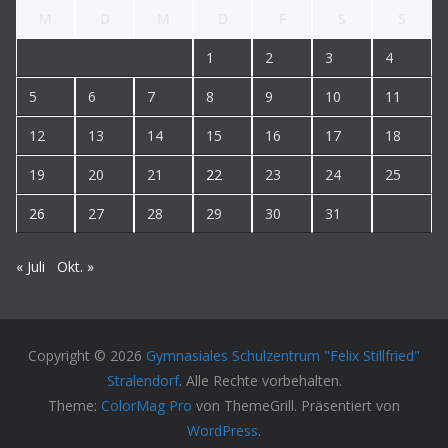
M
D
M
D
F
S
S
1
2
3
4
5
6
7
8
9
10
11
12
13
14
15
16
17
18
19
20
21
22
23
24
25
26
27
28
29
30
31
« Juli
Okt. »
Copyright © 2026
Gymnasiales Schulzentrum "Felix Stillfried"
Stralendorf
. Alle Rechte vorbehalten.
Theme:
ColorMag Pro
von ThemeGrill. Präsentiert von
WordPress
.