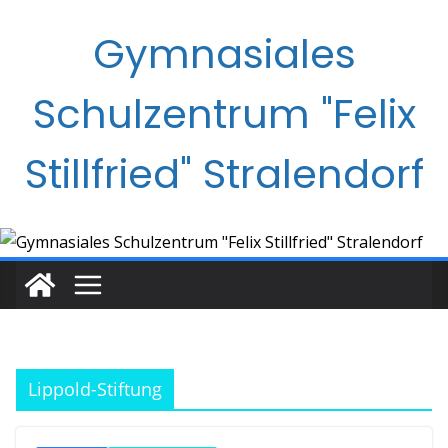
Zum
Gymnasiales
Inhalt
springen
Schulzentrum "Felix
Stillfried" Stralendorf
Lippold-Stiftung