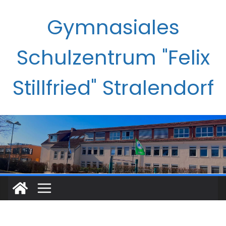
Zum
Gymnasiales
Inhalt
springen
Schulzentrum "Felix
Stillfried" Stralendorf